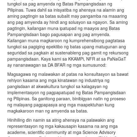
tungkol sa pag amyenda ng Batas Pampangisdaan ng
Pilipinas. Tuwa dahil sa inisyatiba ng ahensya na alamin ang
aming pagtingin sa batas subalit may pangamba na maaaring
ang pag amyenda ay hindi ang solusyon sa ngayon. Sa aming
pagtingin, kailangan muna ipatupad ng maayos ang Batas
Pampangisdaan bago pagusapan ang pag amyenda.
Kailangan muna magkaroon ng kumprehensibong pagtatasa
tungkol sa pagiging epektibo ng batas upang matugunan ang
seguridad sa pagkain at sustenableng pag gamit ng rekursong
pampangisdaan. Kaya kami sa KKAMPi, NFR at sa PaNaGaT
ay nananawagan sa DA BFAR ng mga sumusunod:
Magsagawa ng malawakan at patas na konsultasyon sa bawat
rehiyon kasama ang mga kinatawan ng industriya ng
pangisdaan at akwakultura tungkol sa kalagayan ng
implementasyon ng pagpapatupad ng Batas Pampangisdaan
ng Pilipinas. Sa ganitong paraan, binibigyan natin ng proseso
ng malayang pagpapasya ang mga maapektuhan kung
magkakaroon man ng amyenda sa batas.
Hinihiling din namin sa ating ahensya na palawakin ang
representasyon ng mga kakausapin kasama na ang mga
academe, scientific community at mga Science Advisory