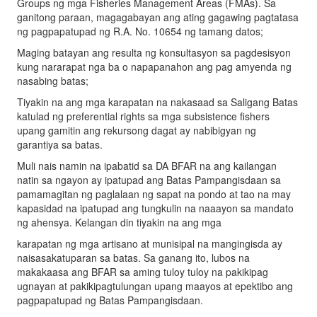
Groups ng mga Fisheries Management Areas (FMAs). Sa
ganitong paraan, magagabayan ang ating gagawing pagtatasa
ng pagpapatupad ng R.A. No. 10654 ng tamang datos;
Maging batayan ang resulta ng konsultasyon sa pagdesisyon
kung nararapat nga ba o napapanahon ang pag amyenda ng
nasabing batas;
Tiyakin na ang mga karapatan na nakasaad sa Saligang Batas
katulad ng preferential rights sa mga subsistence fishers
upang gamitin ang rekursong dagat ay nabibigyan ng
garantiya sa batas.
Muli nais namin na ipabatid sa DA BFAR na ang kailangan
natin sa ngayon ay ipatupad ang Batas Pampangisdaan sa
pamamagitan ng paglalaan ng sapat na pondo at tao na may
kapasidad na ipatupad ang tungkulin na naaayon sa mandato
ng ahensya. Kelangan din tiyakin na ang mga
karapatan ng mga artisano at munisipal na mangingisda ay
naisasakatuparan sa batas. Sa ganang ito, lubos na
makakaasa ang BFAR sa aming tuloy tuloy na pakikipag
ugnayan at pakikipagtulungan upang maayos at epektibo ang
pagpapatupad ng Batas Pampangisdaan.